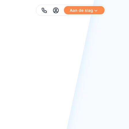
Aan de slag
Phone
Al een geactiveerd account?