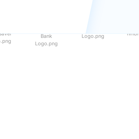
Benieuwd naar onze mensen?
rijfsrooster heeft als mi
eer tijd vrij te maken vo