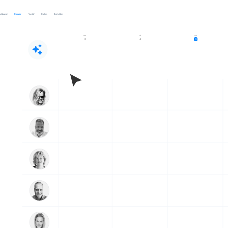
shboard
Rooster
Verlof
Ruilen
Berichten
ma
di
wo
3
4
5