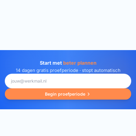
Start met
beter plannen
14 dagen gratis proefperiode · stopt automatisch
E-mailadres
Begin proefperiode